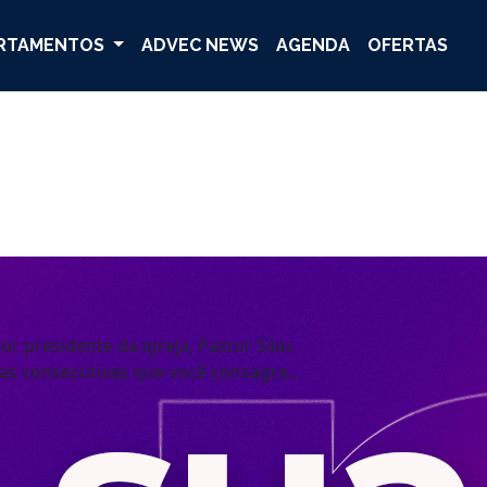
RTAMENTOS
ADVEC NEWS
AGENDA
OFERTAS
or presidente da igreja, Pastor Silas
as consecutivas que você consagra...