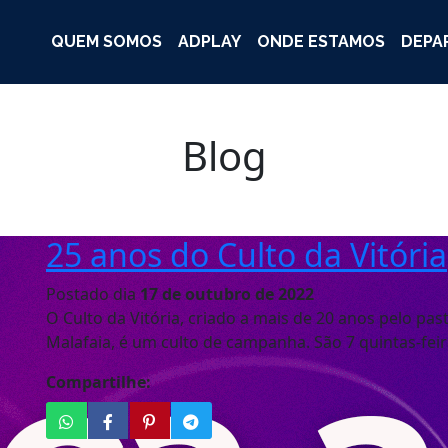
QUEM SOMOS
ADPLAY
ONDE ESTAMOS
DEPA
Blog
25 anos do Culto da Vitória
Postado dia
17 de outubro de 2022
O Culto da Vitória, criado a mais de 20 anos pelo past
Malafaia, é um culto de campanha. São 7 quintas-feir
Compartilhe: