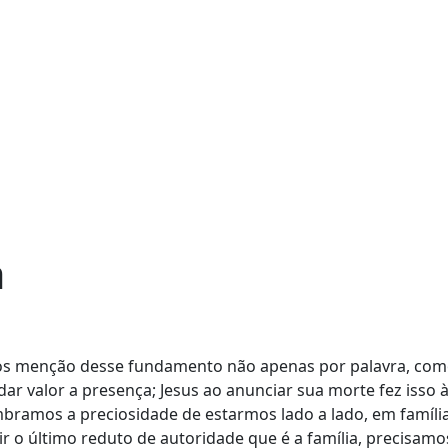
Início
Nossa Missão
Onde Estamos
Ofertas
Departamentos
Agenda
a
mos menção desse fundamento não apenas por palavra, com
 dar valor a presença; Jesus ao anunciar sua morte fez is
ramos a preciosidade de estarmos lado a lado, em família!
 o último reduto de autoridade que é a família, precisamo