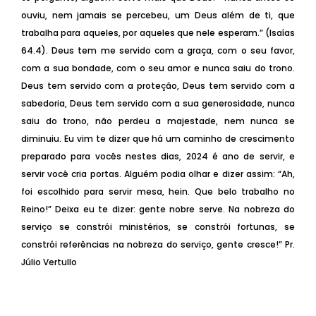
ouviu, nem jamais se percebeu, um Deus além de ti, que
trabalha para aqueles, por aqueles que nele esperam.” (Isaías
64.4). Deus tem me servido com a graça, com o seu favor,
com a sua bondade, com o seu amor e nunca saiu do trono.
Deus tem servido com a proteção, Deus tem servido com a
sabedoria, Deus tem servido com a sua generosidade, nunca
saiu do trono, não perdeu a majestade, nem nunca se
diminuiu. Eu vim te dizer que há um caminho de crescimento
preparado para vocês nestes dias, 2024 é ano de servir, e
servir você cria portas. Alguém podia olhar e dizer assim: “Ah,
foi escolhido para servir mesa, hein. Que belo trabalho no
Reino!” Deixa eu te dizer: gente nobre serve. Na nobreza do
serviço se constrói ministérios, se constrói fortunas, se
constrói referências na nobreza do serviço, gente cresce!” Pr.
Júlio Vertullo