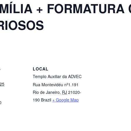
AMÍLIA + FORMATURA
RIOSOS
S
LOCAL
Templo Auxiliar da ADVEC
025
Rua Montevidéu nº1.191
Rio de Janeiro
,
RJ
21020-
190
Brazil
+ Google Map
0