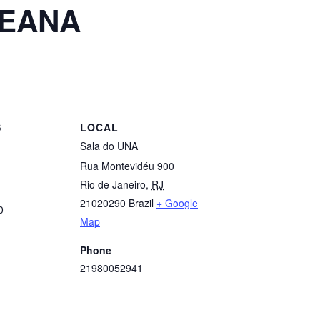
REANA
S
LOCAL
Sala do UNA
Rua Montevidéu 900
Rio de Janeiro
,
RJ
21020290
Brazil
+ Google
0
Map
Phone
21980052941